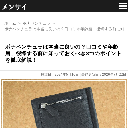
コ
ン
ホーム
ボナベンチュラ
テ
ボナベンチュラは本当に良いの？口コミや年齢層、後悔する前に知っ
ン
ツ
へ
移
ボナベンチュラは本当に良いの？口コミや年齢
動
層、後悔する前に知っておくべき3つのポイント
を徹底解説！
投稿日：2024年5月16日 | 最終更新日：2026年7月22日