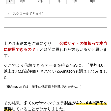
★1
0件
2件
0件
1件
0件
0
（⇔スクロールできます）
上の調査結果をご覧になり、「
公式サイトの情報って本当
に信用できるの？
」と疑問に思われた方もいるかと思いま
す。
そこでより信頼できるデータを得るために、「平均4.0」
以上あれば高評価とされているAmazonも調査してみまし
た。
（※Amazonでは、勝手に低評価を削除できません。）
その結果、多くのボナベンチュラ製品が
4.2～4.4の評価を
獲得
していることが分かりました。