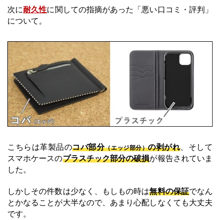
次に
耐久性
に関しての指摘があった「悪い口コミ・評判」
について。
こちらは革製品の
コバ部分
の剥がれ
、そして
（エッジ部分）
スマホケースの
プラスチック部分の破損
が報告されていま
した。
しかしその件数は少なく、もしもの時は
無料の保証
でなん
とかなることが大半なので、あまり心配しなくても大丈夫
です。