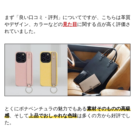
まず「良い口コミ・評判」についてですが、こちらは革質
やデザイン、カラーなどの
見た目
に関する点が高く評価さ
れていました。
とくにボナベンチュラの魅力でもある
素材そのものの高級
感
、そして
上品でおしゃれな色味
は多くの方から好評でし
た。