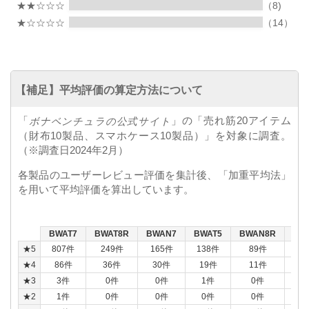
★★☆☆☆
（8)
★☆☆☆☆
（14）
【補足】平均評価の算定方法について
「
」の「売れ筋20アイテム
ボナベンチュラの公式サイト
（財布10製品、スマホケース10製品）」を対象に調査。
（※調査日2024年2月）
各製品のユーザーレビュー評価を集計後、「加重平均法」
を用いて平均評価を算出しています。
BWAT7
BWAT8R
BWAN7
BWAT5
BWAN8R
BW
★5
807件
249件
165件
138件
89件
5
★4
86件
36件
30件
19件
11件
1
★3
3件
0件
0件
1件
0件
1
★2
1件
0件
0件
0件
0件
0