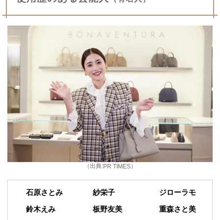
（出典:
）
PR TIMES
石原さとみ
紗栄子
ジローラモ
鈴木えみ
板野友美
重森さと美