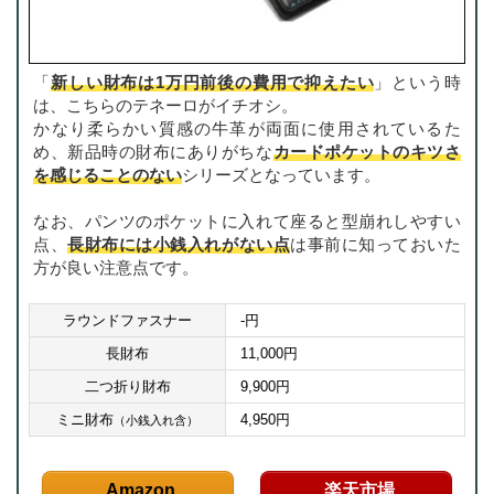
「
新しい財布は1万円前後の費用で抑えたい
」という時
は、こちらのテネーロがイチオシ。
かなり柔らかい質感の牛革が両面に使用されているた
め、新品時の財布にありがちな
カードポケットのキツさ
を感じることのない
シリーズとなっています。
なお、パンツのポケットに入れて座ると型崩れしやすい
点、
長財布には小銭入れがない点
は事前に知っておいた
方が良い注意点です。
ラウンドファスナー
-円
長財布
11,000円
二つ折り財布
9,900円
ミニ財布
4,950円
（小銭入れ含）
Amazon
楽天市場