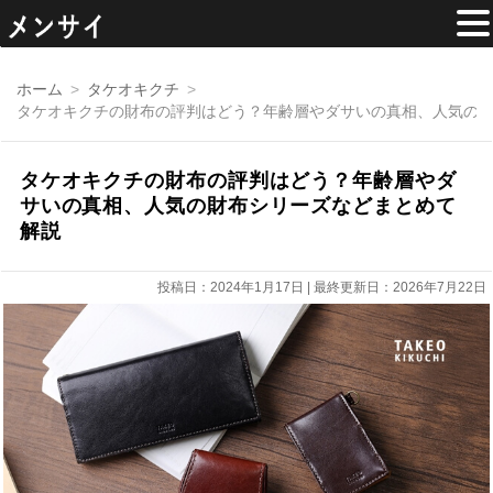
コ
ン
ホーム
タケオキクチ
テ
タケオキクチの財布の評判はどう？年齢層やダサいの真相、人気の
ン
ツ
へ
移
タケオキクチの財布の評判はどう？年齢層やダ
動
サいの真相、人気の財布シリーズなどまとめて
解説
投稿日：2024年1月17日 | 最終更新日：2026年7月22日