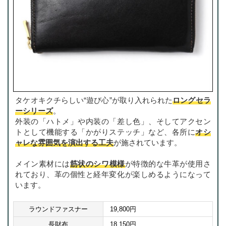
タケオキクチらしい“遊び心”が取り入れられた
ロングセラ
ーシリーズ
。
外装の「ハトメ」や内装の「差し色」、そしてアクセン
トとして機能する「かがりステッチ」など、各所に
オシ
ャレな雰囲気を演出する工夫
が施されています。
メイン素材には
筋状のシワ模様
が特徴的な牛革が使用さ
れており、革の個性と経年変化が楽しめるようになって
います。
ラウンドファスナー
19,800円
長財布
18,150円