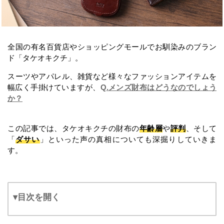
全国の有名百貨店やショッピングモールでお馴染みのブラン
ド「タケオキクチ」。
スーツやアパレル、雑貨など様々なファッションアイテムを
幅広く手掛けていますが、
Q
.メンズ財布はどうなのでしょう
か？
この記事では、タケオキクチの財布の
年齢層
や
評判
、そして
「
ダサい
」といった声の真相についても深掘りしていきま
す。
▾目次を開く