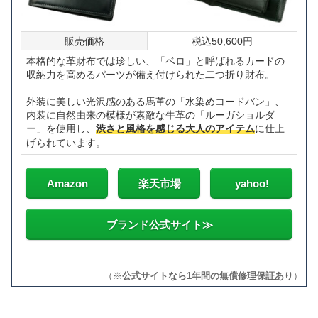
販売価格
税込50,600円
本格的な革財布では珍しい、「ベロ」と呼ばれるカードの
収納力を高めるパーツが備え付けられた二つ折り財布。
外装に美しい光沢感のある馬革の「水染めコードバン」、
内装に自然由来の模様が素敵な牛革の「ルーガショルダ
ー」を使用し、
渋さと風格を感じる大人のアイテム
に仕上
げられています。
Amazon
楽天市場
yahoo!
ブランド公式サイト≫
（※
公式サイトなら1年間の無償修理保証あり
）