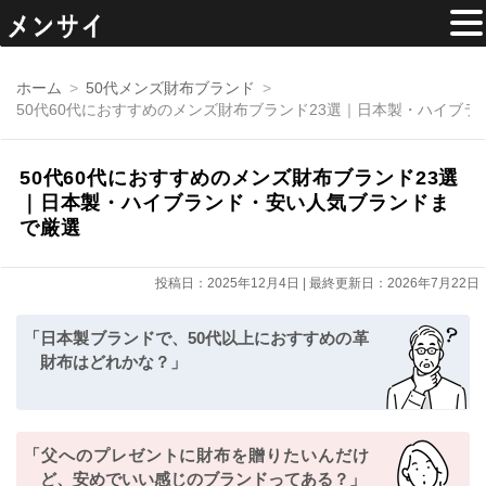
コ
ン
ホーム
50代メンズ財布ブランド
テ
50代60代におすすめのメンズ財布ブランド23選｜日本製・ハイブ
ン
ツ
へ
移
50代60代におすすめのメンズ財布ブランド23選
動
｜日本製・ハイブランド・安い人気ブランドま
で厳選
投稿日：2025年12月4日 | 最終更新日：2026年7月22日
「日本製ブランドで、50代以上におすすめの革
財布はどれかな？」
「父へのプレゼントに財布を贈りたいんだけ
ど、安めでいい感じのブランドってある？」