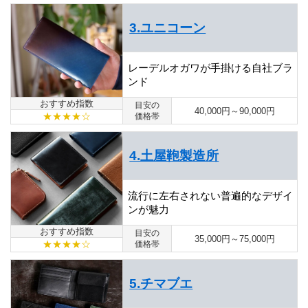
3.ユニコーン
レーデルオガワが手掛ける自社ブラ
ンド
おすすめ指数
目安の
40,000円～90,000円
★★★★☆
価格帯
4.土屋鞄製造所
流行に左右されない普遍的なデザイ
ンが魅力
おすすめ指数
目安の
35,000円～75,000円
★★★★☆
価格帯
5.チマブエ