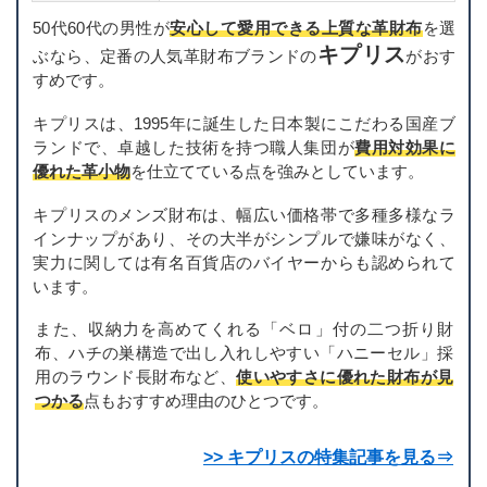
50代60代の男性が
安心して愛用できる上質な革財布
を選
キプリス
ぶなら、定番の人気革財布ブランドの
がおす
すめです。
キプリスは、1995年に誕生した日本製にこだわる国産ブ
ランドで、卓越した技術を持つ職人集団が
費用対効果に
優れた革小物
を仕立てている点を強みとしています。
キプリスのメンズ財布は、幅広い価格帯で多種多様なラ
インナップがあり、その大半がシンプルで嫌味がなく、
実力に関しては有名百貨店のバイヤーからも認められて
います。
また、収納力を高めてくれる「ベロ」付の二つ折り財
布、ハチの巣構造で出し入れしやすい「ハニーセル」採
用のラウンド長財布など、
使いやすさに優れた財布が見
つかる
点もおすすめ理由のひとつです。
>> キプリスの特集記事を見る⇒