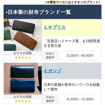
（※
黄色マーカー
はイチオシのブランド）
▪日本製の財布ブランド一覧
1.キプリス
「百貨店バイヤーズ賞」を19回受賞
する実力派
おすすめ指数
目安の
25,000円～80,000円
★★★★★
価格帯
2.ガンゾ
日本の老舗が長年のノウハウを結集
して製作
おすすめ指数
目安の
45,000円～75,000円
★★★★★
価格帯