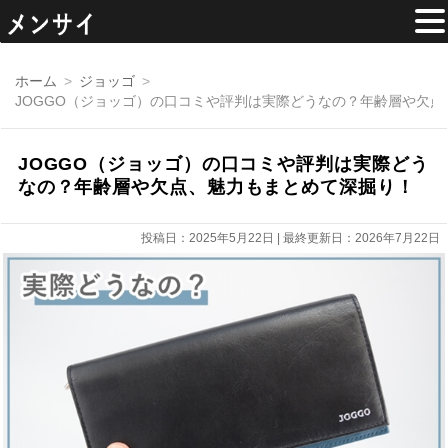
コ
ン
ホーム
ジョッゴ
テ
JOGGO（ジョッゴ）の口コミや評判は実際どうなの？年齢層や欠
ン
ツ
へ
移
JOGGO（ジョッゴ）の口コミや評判は実際どう
動
なの？年齢層や欠点、魅力もまとめて深掘り！
投稿日：2025年5月22日 | 最終更新日：2026年7月22日