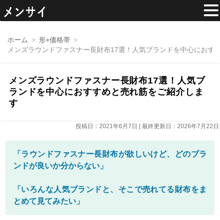
コ
ン
ホーム
形+価格帯
テ
メンズラウンドファスナー長財布17選！人気ブランドを中心におす
ン
ツ
へ
移
メンズラウンドファスナー長財布17選！人気ブ
動
ランドを中心におすすめと売れ筋をご紹介しま
す
投稿日：2021年6月7日 | 最終更新日：2026年7月22日
「ラウンドファスナー長財布が欲しいけど、どのブラ
ンドが良いか分からない」
「いろんな人気ブランドと、そこで売れてる財布をま
とめて見てみたい」