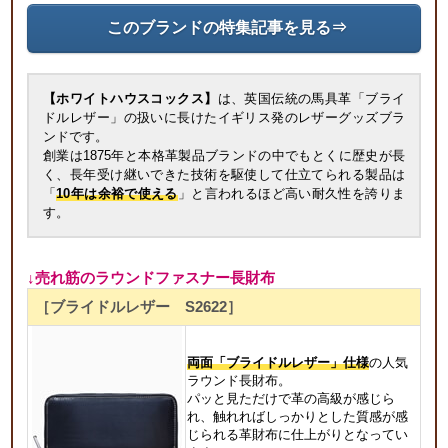
このブランドの特集記事を見る⇒
【ホワイトハウスコックス】
は、英国伝統の馬具革「ブライ
ドルレザー」の扱いに長けたイギリス発のレザーグッズブラ
ンドです。
創業は1875年と本格革製品ブランドの中でもとくに歴史が長
く、長年受け継いできた技術を駆使して仕立てられる製品は
「
10年は余裕で使える
」と言われるほど高い耐久性を誇りま
す。
↓売れ筋のラウンドファスナー長財布
［ブライドルレザー S2622］
両面「ブライドルレザー」仕様
の人気
ラウンド長財布。
パッと見ただけで革の高級が感じら
れ、触れればしっかりとした質感が感
じられる革財布に仕上がりとなってい