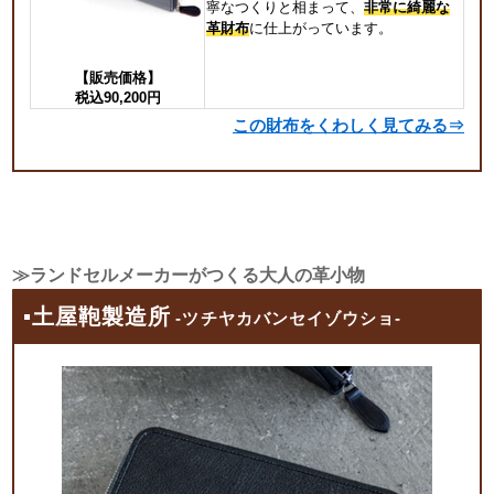
寧なつくりと相まって、
非常に綺麗な
革財布
に仕上がっています。
【販売価格】
税込90,200円
この財布をくわしく見てみる⇒
≫ランドセルメーカーがつくる大人の革小物
▪土屋鞄製造所
-ツチヤカバンセイゾウショ-