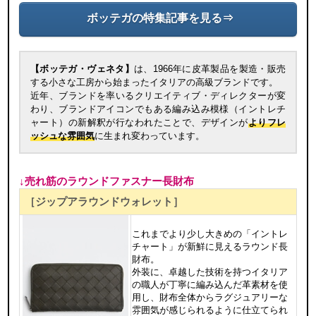
ボッテガの特集記事を見る⇒
【ボッテガ・ヴェネタ】
は、1966年に皮革製品を製造・販売
する小さな工房から始まったイタリアの高級ブランドです。
近年、ブランドを率いるクリエイティブ・ディレクターが変
わり、ブランドアイコンでもある編み込み模様（イントレチ
ャート）の新解釈が行なわれたことで、デザインが
よりフレ
ッシュな雰囲気
に生まれ変わっています。
↓売れ筋のラウンドファスナー長財布
［ジップアラウンドウォレット］
これまでより少し大きめの「イントレ
チャート」が新鮮に見えるラウンド長
財布。
外装に、卓越した技術を持つイタリア
の職人が丁寧に編み込んだ革素材を使
用し、財布全体からラグジュアリーな
雰囲気が感じられるように仕立てられ