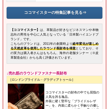
ココマイスターの特集記事を見る⇒
【ココマイスター】
は、革製品が好きなビジネスマンや本物
志向の男性を中心に人気となっている「日本製ハイエンドブ
ランド」です。
こちらのブランドは、2011年の創業時より
経年変化が楽しめ
る天然皮革を使用したラウンド長財布を得意
としており、そ
の実力は購入者さんはもちろん、海外の老舗タンナー（※皮
革製造会社）からも高く評価されています。
↓売れ筋のラウンドファスナー長財布
［ロンドンブライドル・グラディアトゥール］
ココマイスターの財布の中でも屈指の
人気を誇る逸品。
外装に硬く堅牢な「ブライドルレザ
ー」を、内装に柔らかく手触りの優し