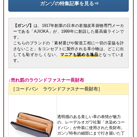
ガンゾの特集記事を見る⇒
【ガンゾ】
は、1917年創業の日本の老舗皮革袋物専門メーカ
ーである「AJIOKA」が、1999年に創設した最高級ラインで
す。
こちらのブランドの「素材選びや製造工程に一切の妥協を許
さないこと」をコンセプトに製作される革小物は、どこに出
しても恥ずかしくない、
マニアも認める逸品
となっていま
す。
↓売れ筋のラウンドファスナー長財布
［コードバン ラウンドファスナー長財布］
透明感のある美しい革の表情が魅力
の、レーデルオガワ社製「水染めコー
ドバン」が外装に使用された長財布。
ガンゾ特有の細部にまで行き届いた丁