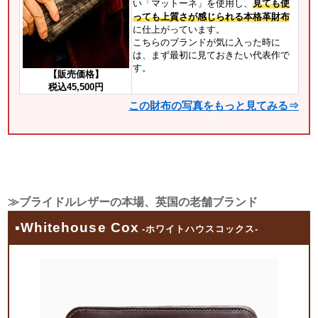
い「マットーネ」を使用し、
見ても使
っても上質さが感じられる本格革財布
に仕上がっています。
こちらのブランドが気に入った時に
は、まず最初に見ておきたい代表作で
す。
【販売価格】
税込45,500円
この財布の写真をもっと見てみる⇒
≫ブライドルレザーの本場、英国の老舗ブランド
▪Whitehouse Cox
-ホワイトハウスコックス-