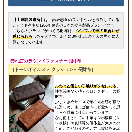
【土屋鞄製造所】
は、高級志向のランドセルを製作している
ことでも有名な1965年創業の日本の皮革製品ブランドです。
こちらのブランドがつくる財布は、
シンプルで革の風合いが
感じられる
ものが大半で、おもに30代以上の大人の男女に人
気となっています。
↓売れ筋のラウンドファスナー長財布
［トーンオイルヌメ クッションF. 長財布］
ふわっと優しい手触りがクセになる
、
性別関係なく持てるロングセラーの長
財布。
少し大きめサイズで革の素材感が存分
に楽しめ、使えば使うほど愛おしく思
える革財布に仕上がっています。
なお使用されている革はシボ模様（シ
ワ模様）や表情等の個体差が大きめの
ため、こだわりの強い方は実物を確認