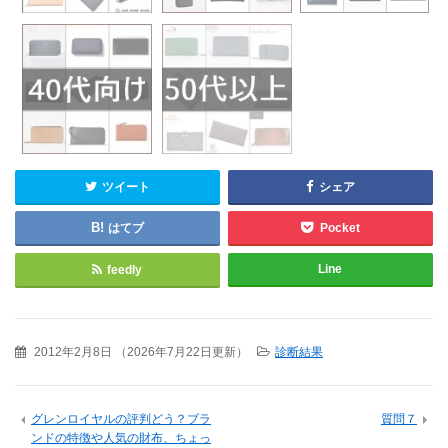
ツイート
シェア
はてブ
Pocket
Line
feedly
2012年2月8日
（
2026年7月22日更新
）
診断結果
グレンロイヤルの評判どう？ブラ
質問７
ンドの特徴や人気の財布、ちょっ