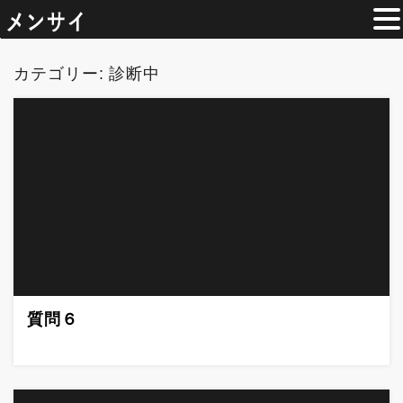
コ
ン
カテゴリー:
診断中
テ
ン
ツ
へ
移
動
質問６