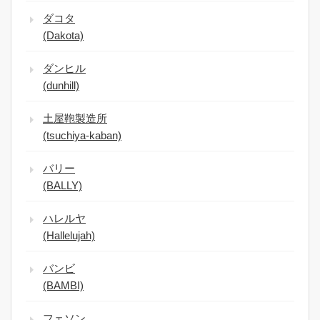
ダコタ
(Dakota)
ダンヒル
(dunhill)
土屋鞄製造所
(tsuchiya-kaban)
バリー
(BALLY)
ハレルヤ
(Hallelujah)
バンビ
(BAMBI)
フェソン