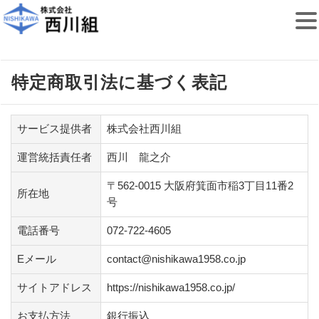
コ
ン
特定商取引法に基づく表記
テ
ン
ツ
へ
サービス提供者
株式会社西川組
移
動
運営統括責任者
西川 龍之介
〒562-0015 大阪府箕面市稲3丁目11番2
所在地
号
電話番号
072-722-4605
Eメール
contact@nishikawa1958.co.jp
サイトアドレス
https://nishikawa1958.co.jp/
お支払方法
銀行振込